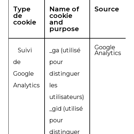
Type
Name of
Source
de
cookie
cookie
and
purpose
Google
Suivi
_ga (utilisé
_
Analytics
de
pour
a
Google
distinguer
_
Analytics
les
h
utilisateurs)
_
_gid (utilisé
pour
distinguer
(